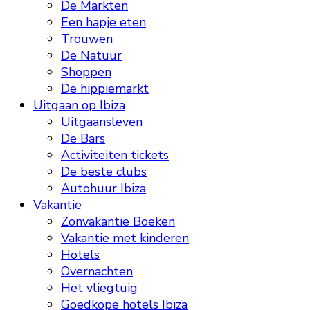
De Markten
Een hapje eten
Trouwen
De Natuur
Shoppen
De hippiemarkt
Uitgaan op Ibiza
Uitgaansleven
De Bars
Activiteiten tickets
De beste clubs
Autohuur Ibiza
Vakantie
Zonvakantie Boeken
Vakantie met kinderen
Hotels
Overnachten
Het vliegtuig
Goedkope hotels Ibiza