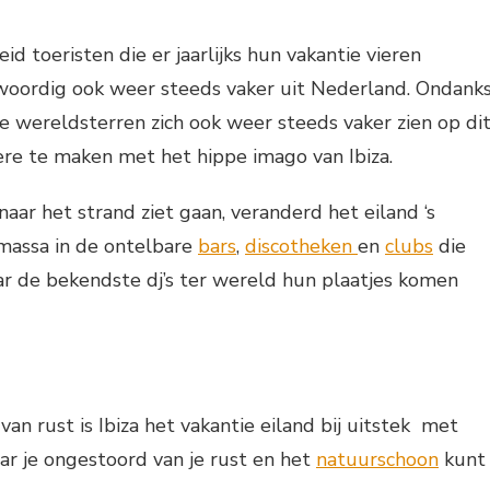
d toeristen die er jaarlijks hun vakantie vieren
woordig ook weer steeds vaker uit Nederland. Ondank
e wereldsterren zich ook weer steeds vaker zien op di
dere te maken met het hippe imago van Ibiza.
naar het strand ziet gaan, veranderd het eiland ‘s
 massa in de ontelbare
bars
,
discotheken
en
clubs
die
ar de bekendste dj’s ter wereld hun plaatjes komen
van rust is Ibiza het vakantie eiland bij uitstek met
r je ongestoord van je rust en het
natuurschoon
kunt