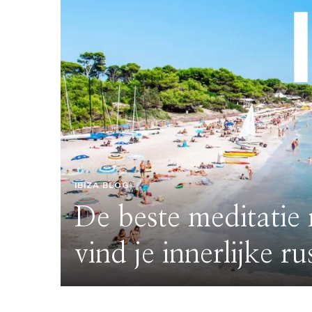
lijke
za de
IBIZA BLOG
 en -
duik
De beste meditatie 
t
vind je innerlijke rus