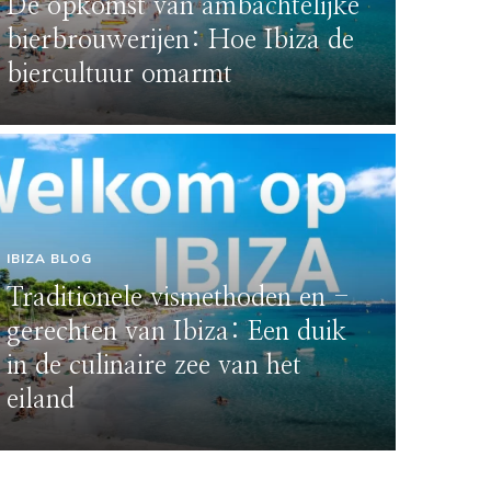
De opkomst van ambachtelijke
bierbrouwerijen: Hoe Ibiza de
biercultuur omarmt
IBIZA BLOG
IBIZA BL
Traditionele vismethoden en -
gerechten van Ibiza: Een duik
De 
in de culinaire zee van het
vind
eiland