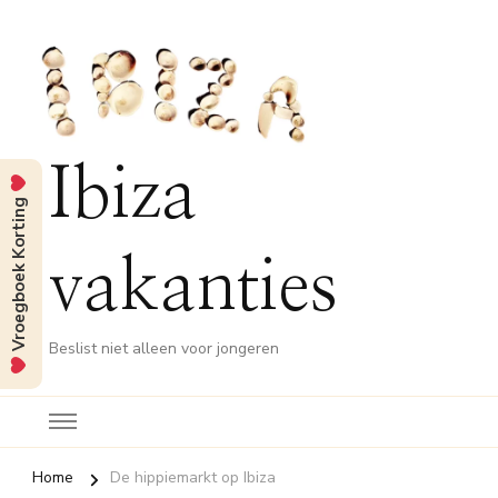
Ibiza
Vroegboek Korting
vakanties
Beslist niet alleen voor jongeren
Home
De hippiemarkt op Ibiza