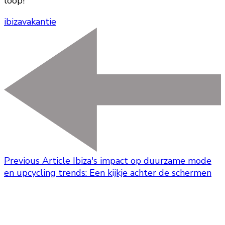
loop!
ibiza
vakantie
Previous Article
Ibiza's impact op duurzame mode
en upcycling trends: Een kijkje achter de schermen