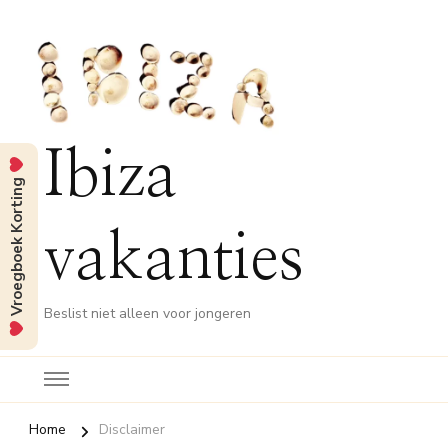
Ibiza
Vroegboek Korting
vakanties
Beslist niet alleen voor jongeren
Home
Disclaimer