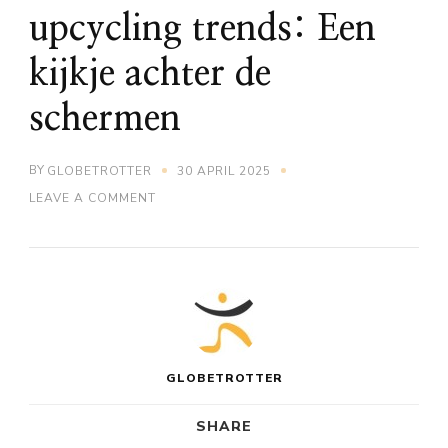
upcycling trends: Een
kijkje achter de
schermen
BY
GLOBETROTTER
30 APRIL 2025
ON
LEAVE A COMMENT
IBIZA’S
IMPACT
OP
DUURZAME
MODE
EN
UPCYCLING
TRENDS:
EEN
KIJKJE
GLOBETROTTER
ACHTER
DE
SCHERMEN
SHARE