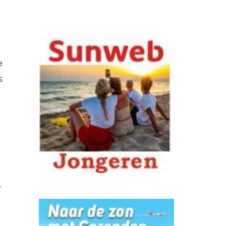
e
s
l