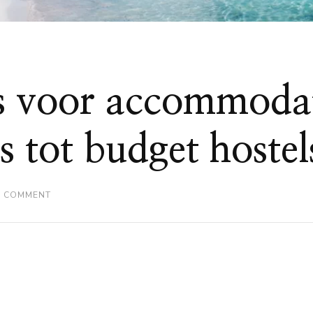
s voor accommodat
s tot budget hostel
ON
A COMMENT
DE
ULTIEME
GIDS
VOOR
ACCOMMODATIES
OP
IBIZA:
VAN
LUXE