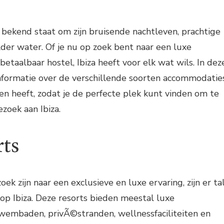
RESORTS
TOT
BUDGET
HOSTELS
at bekend staat om zijn bruisende nachtleven, prachtige
lder water. Of je nu op zoek bent naar een luxe
betaalbaar hostel, Ibiza heeft voor elk wat wils. In dez
informatie over de verschillende soorten accommodatie
den heeft, zodat je de perfecte plek kunt vinden om te
ezoek aan Ibiza.
rts
oek zijn naar een exclusieve en luxe ervaring, zijn er ta
 op Ibiza. Deze resorts bieden meestal luxe
zwembaden, privÃ©stranden, wellnessfaciliteiten en