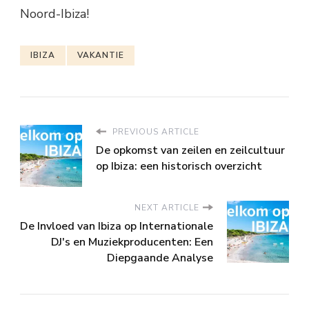
Noord-Ibiza!
IBIZA
VAKANTIE
PREVIOUS ARTICLE
De opkomst van zeilen en zeilcultuur
op Ibiza: een historisch overzicht
NEXT ARTICLE
De Invloed van Ibiza op Internationale
DJ's en Muziekproducenten: Een
Diepgaande Analyse