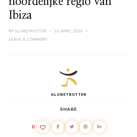
noordelijke regio van
Ibiza
BY
GLOBETROTTER
30 APRIL 2025
ON
LEAVE A COMMENT
ONTDEK
DE
RUST
EN
NATUUR
VAN
DE
NOORDELIJKE
REGIO
VAN
GLOBETROTTER
IBIZA
SHARE
0