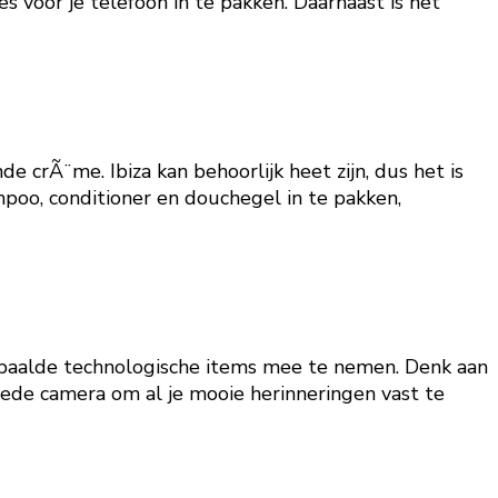
 voor je telefoon in te pakken. Daarnaast is het
rÃ¨me. Ibiza kan behoorlijk heet zijn, dus het is
poo, conditioner en douchegel in te pakken,
 bepaalde technologische items mee te nemen. Denk aan
ede camera om al je mooie herinneringen vast te