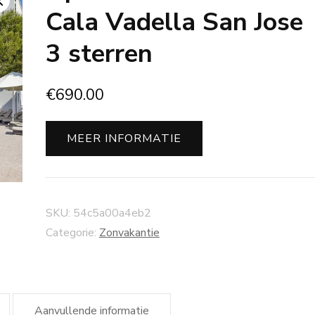
Cala Vadella San Jose
3 sterren
€
690.00
MEER INFORMATIE
SKU:
54c5a00a4eb2
Categorie:
Zonvakantie
Aanvullende informatie