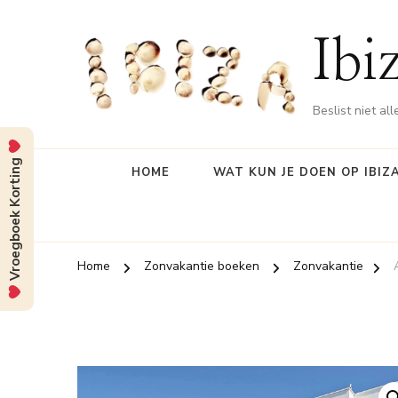
Ibi
Beslist niet al
Vroegboek Korting
HOME
WAT KUN JE DOEN OP IBIZ
Home
Zonvakantie boeken
Zonvakantie