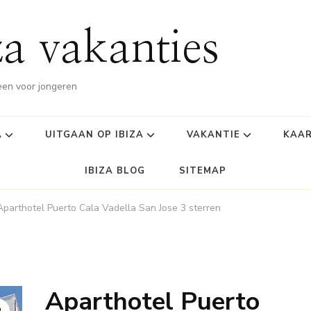
za vakanties
leen voor jongeren
A
UITGAAN OP IBIZA
VAKANTIE
KAAR
IBIZA BLOG
SITEMAP
Aparthotel Puerto Cala Vadella San Jose 3 sterren
Aparthotel Puerto