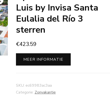
Luis by Invisa Santa
Eulalia del Río 3
sterren
€
423.59
MEER INFORMATIE
SKU:
ec69983ac3aa
Categorie:
Zonvakantie