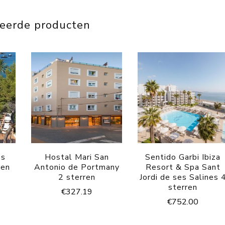
teerde producten
os
Hostal Mari San
Sentido Garbi Ibiza
ren
Antonio de Portmany
Resort & Spa Sant
2 sterren
Jordi de ses Salines 
sterren
€
327.19
€
752.00