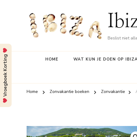
Ibi
Beslist niet al
Vroegboek Korting
HOME
WAT KUN JE DOEN OP IBIZ
Home
Zonvakantie boeken
Zonvakantie