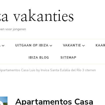
za vakanties
leen voor jongeren
A
UITGAAN OP IBIZA
VAKANTIE
KAAR
IBIZA BLOG
SITEMAP
Apartamentos Casa Luis by Invisa Santa Eulalia del Río 3 sterren
Apartamentos Casa