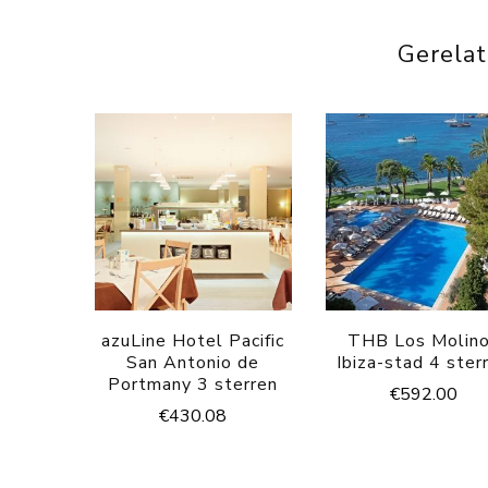
Gerela
azuLine Hotel Pacific
THB Los Molin
San Antonio de
Ibiza-stad 4 ster
Portmany 3 sterren
€
592.00
€
430.08