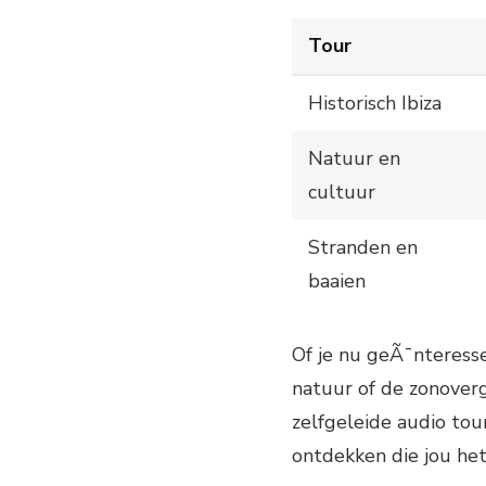
Tour
Historisch Ibiza
Natuur en
cultuur
Stranden en
baaien
Of je nu geÃ¯nteresse
natuur of de zonoverg
zelfgeleide audio tou
ontdekken die jou he