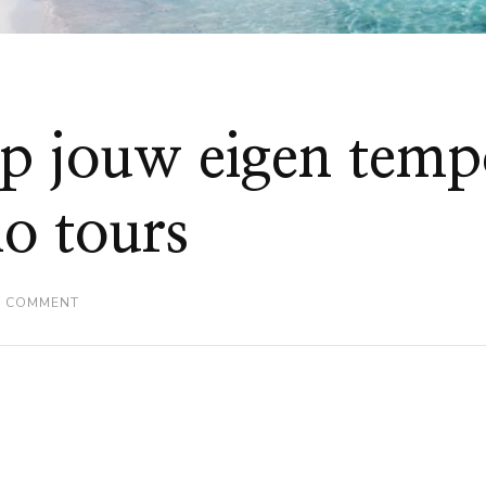
p jouw eigen temp
io tours
ON
A COMMENT
ONTDEK
IBIZA
OP
JOUW
EIGEN
TEMPO:
DE
BESTE
ZELFGELEIDE