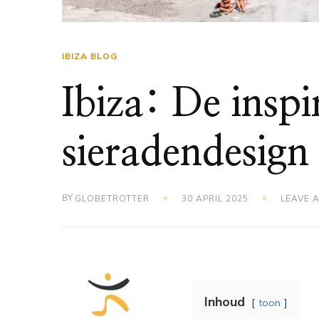
IBIZA BLOG
Ibiza: De insp
sieradendesign
BY
GLOBETROTTER
30 APRIL 2025
LEAVE 
Inhoud
toon