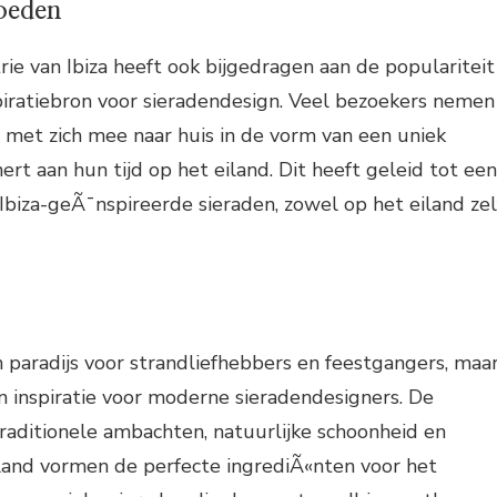
loeden
rie van Ibiza heeft ook bijgedragen aan de populariteit
spiratiebron voor sieradendesign. Veel bezoekers nemen
a met zich mee naar huis in de vorm van een uniek
ert aan hun tijd op het eiland. Dit heeft geleid tot een
Ibiza-geÃ¯nspireerde sieraden, zowel op het eiland zel
en paradijs voor strandliefhebbers en feestgangers, maa
 inspiratie voor moderne sieradendesigners. De
traditionele ambachten, natuurlijke schoonheid en
eiland vormen de perfecte ingrediÃ«nten voor het