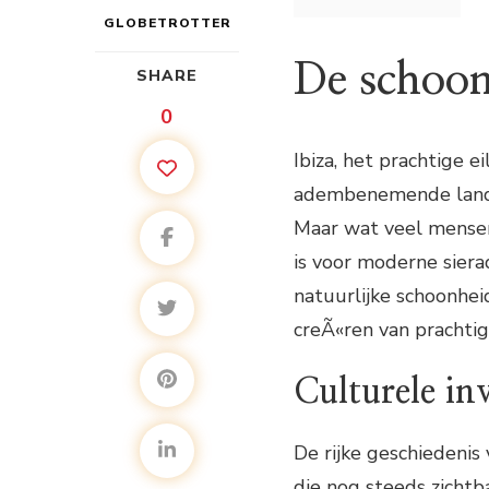
GLOBETROTTER
De schoon
SHARE
0
Ibiza, het prachtige 
adembenemende lands
Maar wat veel mensen 
is voor moderne siera
natuurlijke schoonhei
creÃ«ren van prachtig
Culturele in
De rijke geschiedenis 
die nog steeds zichtb