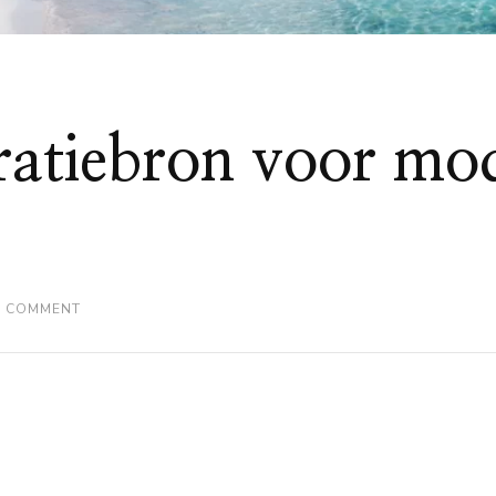
iratiebron voor mo
ON
A COMMENT
IBIZA:
DE
INSPIRATIEBRON
VOOR
MODERNE
SIERADENDESIGN