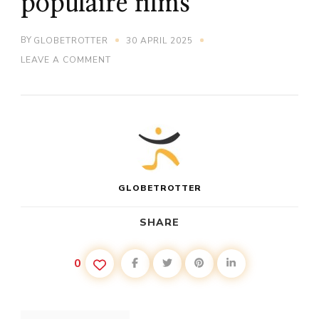
populaire films
BY
GLOBETROTTER
30 APRIL 2025
ON
LEAVE A COMMENT
HOE
IBIZA
EEN
BRON
VAN
INSPIRATIE
WERD
VOOR
POPULAIRE
FILMS
GLOBETROTTER
SHARE
0