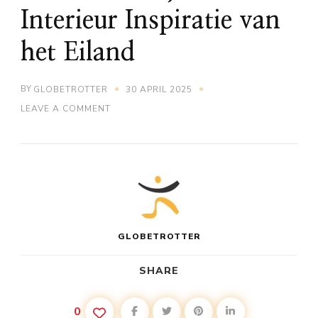
Interieur Inspiratie van
het Eiland
BY
GLOBETROTTER
30 APRIL 2025
ON
LEAVE A COMMENT
HAAL
DE
AUTHENTIEKE
IBIZIAANSE
STIJL
IN
HUIS:
INTERIEUR
INSPIRATIE
VAN
GLOBETROTTER
HET
EILAND
SHARE
0