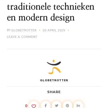
traditionele technieken
en modern design
BY
GLOBETROTTER
30 APRIL 2025
ON
LEAVE A COMMENT
DE
AMBACHT
VAN
HET
IBIZAN
HOUTBEWERKEN:
TRADITIONELE
TECHNIEKEN
EN
MODERN
GLOBETROTTER
DESIGN
SHARE
0