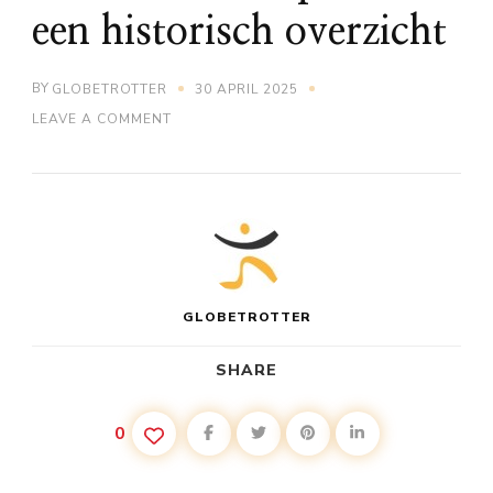
een historisch overzicht
BY
GLOBETROTTER
30 APRIL 2025
ON
LEAVE A COMMENT
DE
OPKOMST
VAN
ZEILEN
EN
ZEILCULTUUR
OP
IBIZA:
EEN
HISTORISCH
GLOBETROTTER
OVERZICHT
SHARE
0