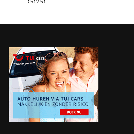
€
512.51